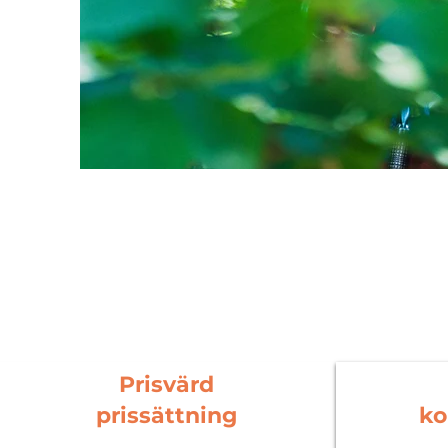
Prisvärd
prissättning
ko