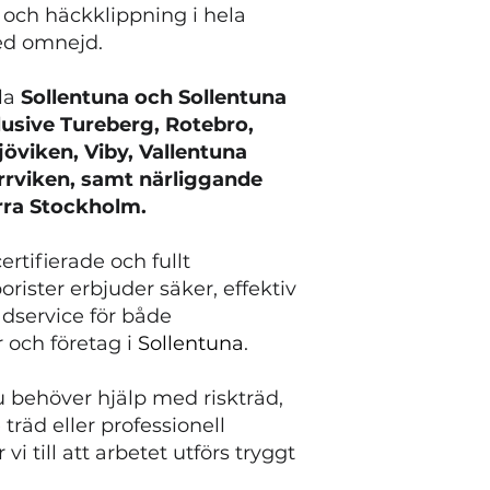
 och häckklippning i hela
ed omnejd.
ela
Sollentuna och Sollentuna
usive Tureberg, Rotebro,
jöviken, Viby, Vallentuna
rrviken, samt närliggande
rra Stockholm.
ertifierade och fullt
orister erbjuder säker, effektiv
ädservice för både
 och företag i
Sollentuna
.
 behöver hjälp med riskträd,
räd eller professionell
vi till att arbetet utförs tryggt