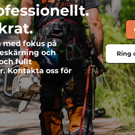
ofessionellt.
krat.
na med fokus på
beskärning och
Ring 
och fullt
r. Kontakta oss för