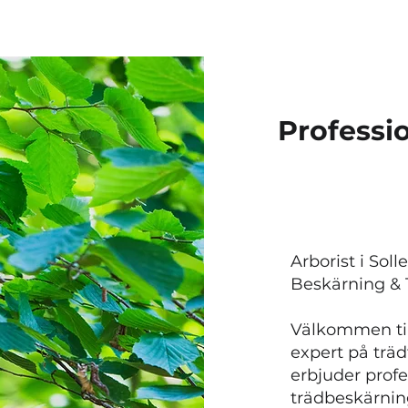
Professio
​Arborist i Sol
Beskärning & 
Välkommen till
expert på trädf
erbjuder profe
trädbeskärnin