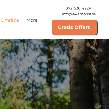
072 536 4224
info@a4arborist.se
Område
More
Gratis Offert