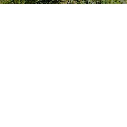
URVÅRD
KTTRÄD