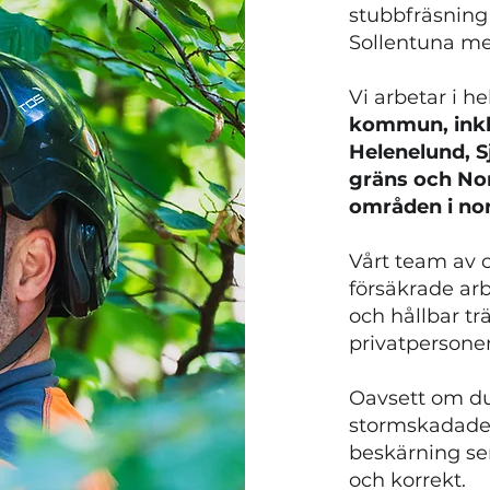
stubbfräsning
Sollentuna m
Vi arbetar i h
kommun, inkl
Helenelund, S
gräns och No
områden i no
Vårt team av c
försäkrade arb
och hållbar tr
privatpersoner
Oavsett om du
stormskadade t
beskärning ser 
och korrekt.