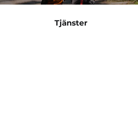
Tjänster
TRÄDBESKÄRNING
NAT
BORTFORSLING
FRU