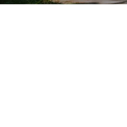
TRÄDFÄLLNING
HÄCK & BUSKKLIPPNING