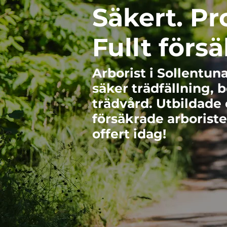
Säkert. Pr
Fullt försä
Arborist i Sollentu
säker trädfällning, 
trädvård. Utbildade 
försäkrade arboriste
offert idag!