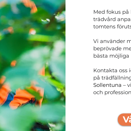
Med fokus på k
trädvård anpas
tomtens föruts
Vi använder m
beprövade met
bästa möjliga 
Kontakta oss i
på trädfällnin
Sollentuna
– v
och professione
V