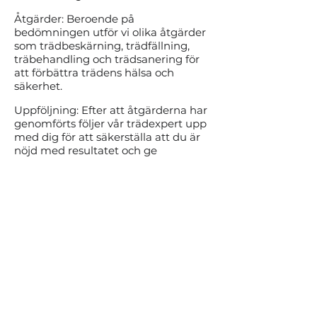
Åtgärder: Beroende på
bedömningen utför vi olika åtgärder
som trädbeskärning, trädfällning,
träbehandling och trädsanering för
att förbättra trädens hälsa och
säkerhet.
Uppföljning: Efter att åtgärderna har
genomförts följer vår trädexpert upp
med dig för att säkerställa att du är
nöjd med resultatet och ge
eventuella ytterligare
rekommendationer för framtida
trädvård.
Med vår expertis och dedikation till
trädvård kan du lita på att du får ett
högkvalitativt arbete varje gång.
Vår kvalitetsgaranti