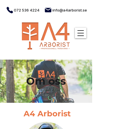
072 536 4224
info@a4arborist.se
Om oss
A4 Arborist