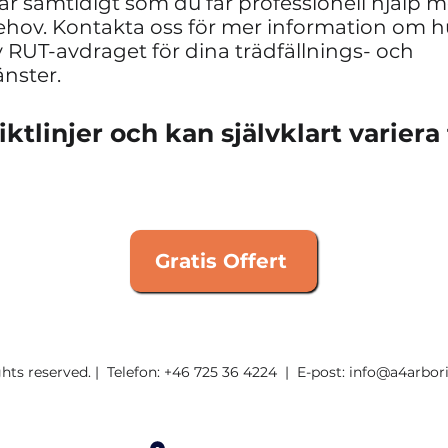
r samtidigt som du får professionell hjälp 
hov. Kontakta oss för mer information om h
v RUT-avdraget för dina trädfällnings- och
änster.
ktlinjer och kan självklart variera 
Gratis Offert
hts reserved. | Telefon:
+46 725 36 4224
| E-post:
info@a4arbori