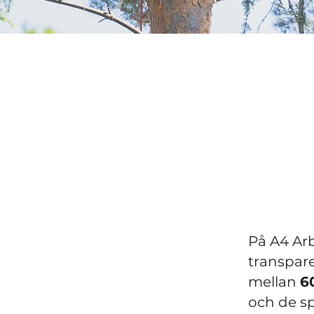
På A4 Arb
transparen
mellan
6
och de sp