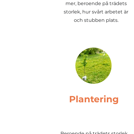
mer, beroende på trädets
storlek, hur svårt arbetet är
och stubben plats.
Plantering
Beroende på trädets storlek