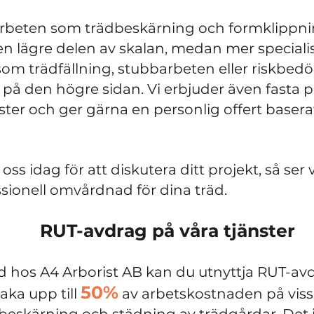
arbeten som trädbeskärning och formklippnin
den lägre delen av skalan, medan mer special
 som trädfällning, stubbarbeten eller riskbe
 på den högre sidan. Vi erbjuder även fasta pr
nster och ger gärna en personlig offert basera
ss idag för att diskutera ditt projekt, så ser vi
ssionell omvårdnad för dina träd.
RUT-avdrag på våra tjänster
 hos A4 Arborist AB kan du utnyttja RUT-avd
50%
lbaka upp till
av arbetskostnaden på vissa