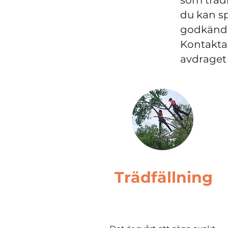
som träd
du kan sp
godkända 
Kontakta 
avdraget 
Trädfällning