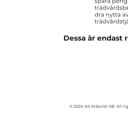
spara penga
trädvårdsbe
dra nytta a
trädvårdstj
Dessa är endast ri
© 2024 A4 Arborist AB. All rig