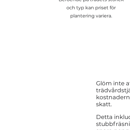
och typ kan priset för
plantering variera.
Glöm inte a
trädvårdstj
kostnaderna
skatt.
Detta inklu
stubbfräsn