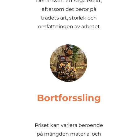
Det är svårt att säga exakt,
eftersom det beror på
trädets art, storlek och
omfattningen av arbetet
Bortforssling
Priset kan variera beroende
på mängden material och