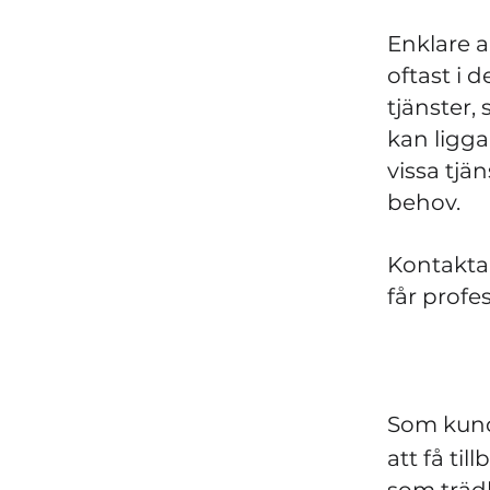
Enklare 
oftast i 
tjänster,
kan ligga
vissa tjä
behov.
Kontakta o
får profe
Som kund
att få til