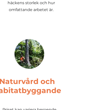
häckens storlek och hur
omfattande arbetet är.
Naturvård och
abitatbyggande
Priset kan variera beroende