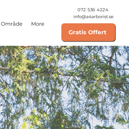
072 536 4224
info@a4arborist.se
Område
More
Gratis Offert