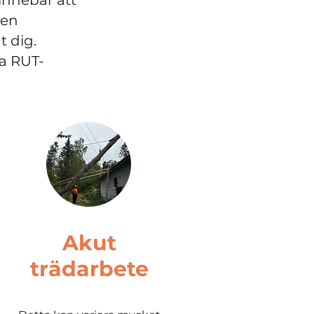
innebär att
den
t dig.
ja RUT-
Akut
trädarbete