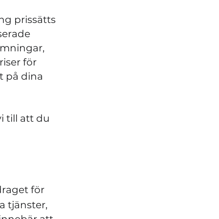
g prissätts
iserade
dömningar,
iser för
t på dina
 till att du
raget för
 tjänster,