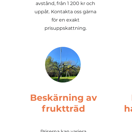
avstånd, från 1 200 kr och
uppåt. Kontakta oss gärna
för en exakt
prisuppskattning.
Beskärning av
fruktträd
h
Priserna kan variera