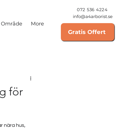
072 536 4224
info@a4arborist.se
Område
More
Gratis Offert
g för
r nära hus, 