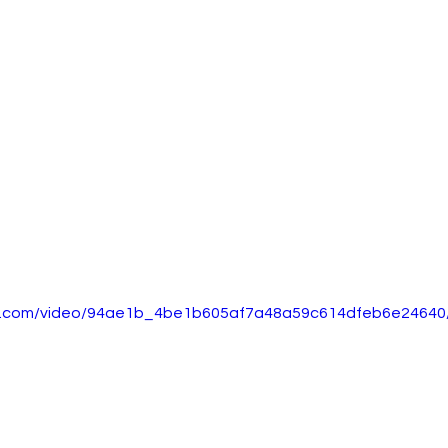
tic.com/video/94ae1b_4be1b605af7a48a59c614dfeb6e24640/