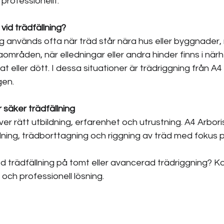
 professionellt.
vid trädfällning?
ng används ofta när träd står nära hus eller byggnader, 
illaområden, när elledningar eller andra hinder finns i närh
at eller dött. I dessa situationer är trädriggning från A4
gen.
r säker trädfällning
er rätt utbildning, erfarenhet och utrustning. A4 Arbori
llning, trädborttagning och riggning av träd med fokus 
d trädfällning på tomt eller avancerad trädriggning? K
 och professionell lösning.