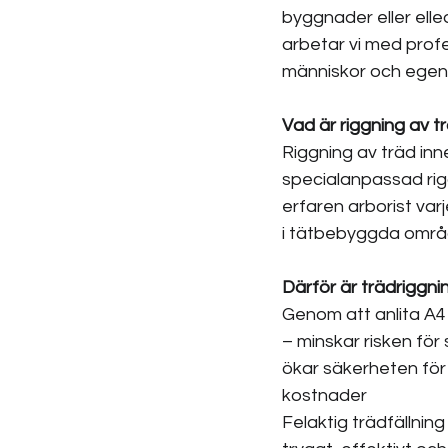
byggnader eller elle
arbetar vi med profe
människor och ege
Vad är riggning av t
Riggning av träd inn
specialanpassad riggn
erfaren arborist var
i tätbebyggda områd
Därför är trädriggni
Genom att anlita A4 A
– minskar risken för
ökar säkerheten för
kostnader
Felaktig trädfällning