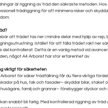
dningar är riggning av träd den säkraste metoden. Hos 
ssionell trädriggning för att minimera risker och skydd
ndom.
räd?
ebär att trädet tas ner i mindre delar med hjälp av rep, 
ingsutrustning. Istället för att fälla trädet rakt ner sä
je del kontrollerat. Detta är en vanlig metod vid avancer
en, något A4 Arborist har stor erfarenhet av.
ng viktigt för säkerheten
rborist för säker trädfällning får du flera viktiga fördel
 skador på hus, tak och fasader– skyddar bilar, staket 
 husägare, familj och grannar– förebygger olyckor och
 kan snabbt bli farlig. Med kontrollerad riggning av träd