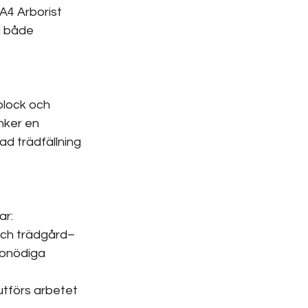
A4 Arborist 
a både 
block och 
nker en 
ad trädfällning 
ar:
och trädgård– 
 onödiga 
 utförs arbetet 