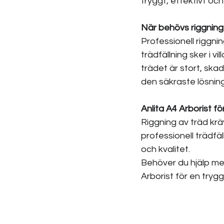
tryggt, effektivt och
När behövs riggning 
Professionell riggni
trädfällning sker i v
trädet är stort, skad
den säkraste lösnin
Anlita A4 Arborist fö
Riggning av träd kräv
professionell trädfä
och kvalitet.
Behöver du hjälp me
Arborist för en trygg