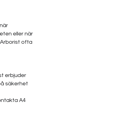
när 
eten eller när 
 Arborist ofta 
st erbjuder 
på säkerhet 
ontakta A4 