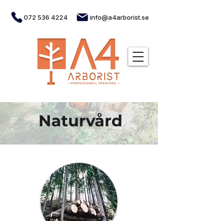
072 536 4224
info@a4arborist.se
Naturvård