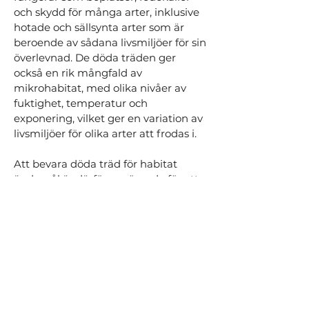
och skydd för många arter, inklusive
hotade och sällsynta arter som är
beroende av sådana livsmiljöer för sin
överlevnad. De döda träden ger
också en rik mångfald av
mikrohabitat, med olika nivåer av
fuktighet, temperatur och
exponering, vilket ger en variation av
livsmiljöer för olika arter att frodas i.
Att bevara döda träd för habitat
ändamål är därför avgörande för att
bevara den biologiska mångfalden,
främja ekosystemets hälsa och
stabilitet samt upprätthålla balansen
i naturen. Det är ett viktigt steg mot
att skapa ett mer hållbart ekosystem
som kan fortsätta att ge ekologiska,
ekonomiska och sociala fördelar för
nuvarande och framtida