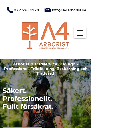
072 536 4224
info@a4arborist.se
Arborist & Trädservice i Lidingö –
Professionell Trädfällning, Beskärning och
Trädvård
Säkert.
Professionellt.
Fullt försäkrat.