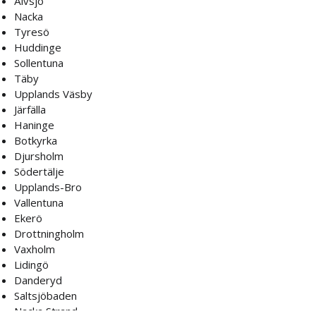
Älvsjö
Nacka
Tyresö
Huddinge
Sollentuna
Täby
Upplands Väsby
Järfälla
Haninge
Botkyrka
Djursholm
Södertälje
Upplands-Bro
Vallentuna
Ekerö
Drottningholm
Vaxholm
Lidingö
Danderyd
Saltsjöbaden
Nacka Strand