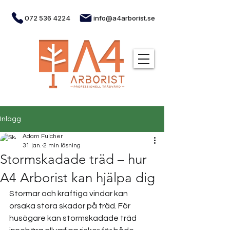
072 536 4224
info@a4arborist.se
Inlägg
Adam Fulcher
31 jan.
2 min läsning
Stormskadade träd – hur
A4 Arborist kan hjälpa dig
Stormar och kraftiga vindar kan 
orsaka stora skador på träd. För 
husägare kan stormskadade träd 