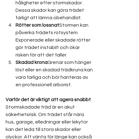
håligheter efter stormskador. 
Dessa skador kan göra trädet 
farligt att lämna obehandlat.
Rötter som lossnat
Stormen kan 
påverka trädets rotsystem. 
Exponerade eller skadade rötter 
gör trädet instabilt och ökar 
risken för att det faller.
Skadad krona
Grenar som hänger 
löst eller en skadad trädkruna kan 
vara farliga och bör hanteras av 
en professionell arborist.
Varför det är viktigt att agera snabbt
Stormskadade träd är en akut 
säkerhetsrisk. Om trädet står nära 
hus, garage, elledningar eller lekytor 
kan det leda till stora skador eller 
olyckor. Att vänta för länge kan också 