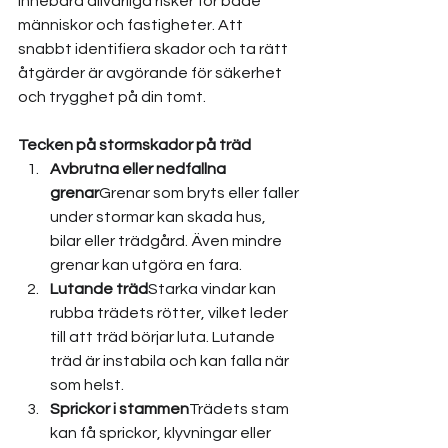
innebära allvarliga risker för både 
människor och fastigheter. Att 
snabbt identifiera skador och ta rätt 
åtgärder är avgörande för säkerhet 
och trygghet på din tomt.
Tecken på stormskador på träd
Avbrutna eller nedfallna 
grenar
Grenar som bryts eller faller 
under stormar kan skada hus, 
bilar eller trädgård. Även mindre 
grenar kan utgöra en fara.
Lutande träd
Starka vindar kan 
rubba trädets rötter, vilket leder 
till att träd börjar luta. Lutande 
träd är instabila och kan falla när 
som helst.
Sprickor i stammen
Trädets stam 
kan få sprickor, klyvningar eller 